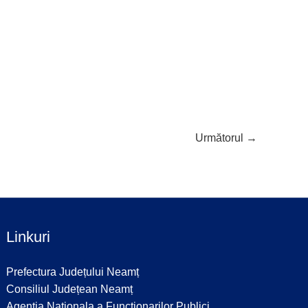
Următorul
→
Linkuri
Prefectura Județului Neamț
Consiliul Județean Neamț
Agentia Nationala a Functionarilor Publici