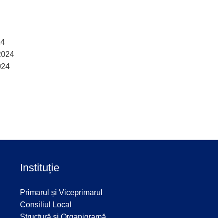
24
2024
024
Instituție
Primarul și Viceprimarul
Consiliul Local
Structură și Organigramă