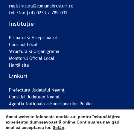
registratura@comunabrusturi.ro
tel./fax (+4) 0233 / 789.032
Instituție
Primarul și Viceprimarul
Consiliul Local
Structură și Organigramă
Monitorul Oficial Local
Hartă site
Linkuri
Prefectura Județului Neamț
Consiliul Județean Neamț
Agentia Nationala a Functionarilor Publici
Inspectoratul județean de Poliție
Inspectoratul Scolar Judetean Neamț
Acest website foloseste cookie-uri pentru îmbunătățirea
experienței dumneavoastră online.Continuarea navigării
implică acceptarea lor.
Setări
.