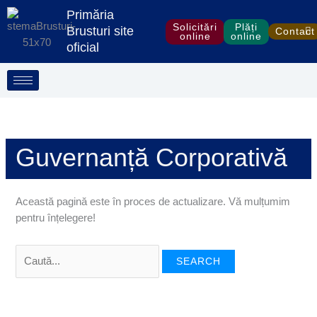
Treci
Search
S
Primăria
la
for:
Solicitări
Plăți
e
Brusturi site
Contact
online
online
conținut
oficial
a
r
c
h
Guvernanță Corporativă
Această pagină este în proces de actualizare. Vă mulțumim
pentru înțelegere!