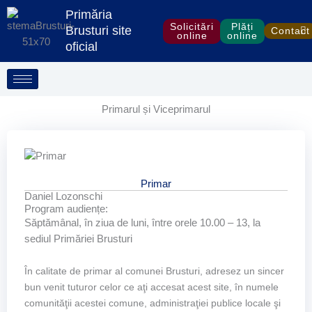
Treci
Primăria
la
Solicitări
Plăți
Brusturi site
Contact
online
online
conținut
oficial
Primarul și Viceprimarul
Primar
Daniel Lozonschi
Program audiențe:
Săptămânal, în ziua de luni, între orele 10.00 – 13, la
sediul Primăriei Brusturi
În calitate de primar al comunei Brusturi, adresez un sincer
bun venit tuturor celor ce aţi accesat acest site, în numele
comunităţii acestei comune, administraţiei publice locale şi