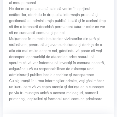
al meu personal.
Ne dorim ca pe această cale să venim în sprijinul
cetăţenilor, oferindu-le dreptul la informaţia produsă şi
gestionată de administraţia publică locală şi în acelaşi timp
să fim o fereastră deschisă permanent tuturor celor ce vor
să ne cunoască comuna şi pe noi.
Mulţumesc în numele locuitorilor, vizitatorilor din ţară şi
străinătate, pentru că aţi avut curiozitatea şi dorinţa de a
afla cât mai multe despre noi, gândindu-vă poate că veţi
descoperi oportunităţi de afaceri de orice natură, să
sperăm că vă vor îndemna să investiţi în comuna noastră,
asigurându-vă cu responsabilitate de existenţa unei
administraţii publice locale deschise şi transparente.
Cu siguranţă în urma informaţiilor primite, veţi găsi măcar
un lucru care vă va capta atenţia şi dorinţa de a cunoaşte
pe viu frumuseţea unică a acestor meleaguri, oamenii
prietenoşi, ospitalieri şi farmecul unei comune primitoare.