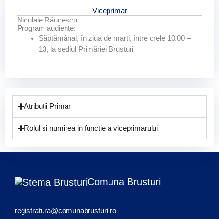
Viceprimar
Niculaie Răucescu
Program audiențe:
Săptămânal, în ziua de marti, între orele 10.00 –
13, la sediul Primăriei Brusturi
Atribuții Primar
Rolul și numirea in funcţie a viceprimarului
Comuna Brusturi
registratura@comunabrusturi.ro