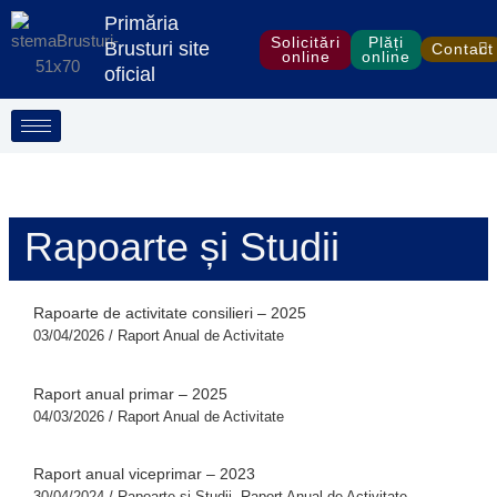
Treci
S
Primăria
la
Solicitări
Plăți
e
Brusturi site
Contact
online
online
conținut
oficial
a
r
c
h
Rapoarte și Studii
Rapoarte de activitate consilieri – 2025
03/04/2026
/
Raport Anual de Activitate
Raport anual primar – 2025
04/03/2026
/
Raport Anual de Activitate
Raport anual viceprimar – 2023
30/04/2024
/
Rapoarte și Studii
,
Raport Anual de Activitate