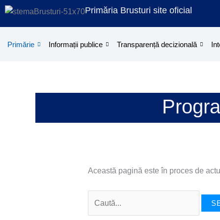
Treci
Search
Primăria Brusturi site oficial
la
for:
conținut
Primărie
Informații publice
Transparență decizională
Int
Progra
Această pagină este în proces de actu