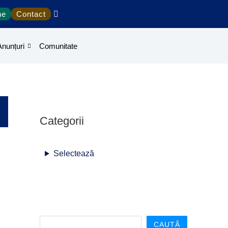
S
ne
Contact
e
a
Anunțuri
Comunitate
r
c
h
Categorii
Selectează
CAUTĂ