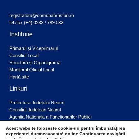
registratura@comunabrusturi.ro
tel./fax (+4) 0233 / 789.032
Instituție
Primarul și Viceprimarul
Consiliul Local
Structură și Organigramă
Monitorul Oficial Local
Hartă site
Linkuri
Prefectura Județului Neamț
Consiliul Județean Neamț
Agentia Nationala a Functionarilor Publici
Inspectoratul județean de Poliție
Acest website foloseste cookie-uri pentru îmbunătățirea
Inspectoratul Scolar Judetean Neamț
experienței dumneavoastră online.Continuarea navigării