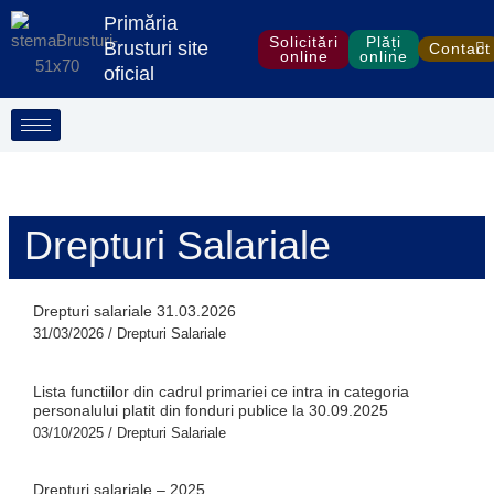
Treci
S
Primăria
la
Solicitări
Plăți
e
Brusturi site
Contact
online
online
conținut
oficial
a
r
c
h
Drepturi Salariale
Drepturi salariale 31.03.2026
31/03/2026
/
Drepturi Salariale
Lista functiilor din cadrul primariei ce intra in categoria
personalului platit din fonduri publice la 30.09.2025
03/10/2025
/
Drepturi Salariale
Drepturi salariale – 2025