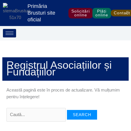
Treci
Search
S
Primăria
la
for:
Solicitări
Plăți
e
Brusturi site
Contact
online
online
conținut
oficial
a
r
c
h
Registrul Asociațiilor și
Fundațiilor
Această pagină este în proces de actualizare. Vă mulțumim
pentru înțelegere!