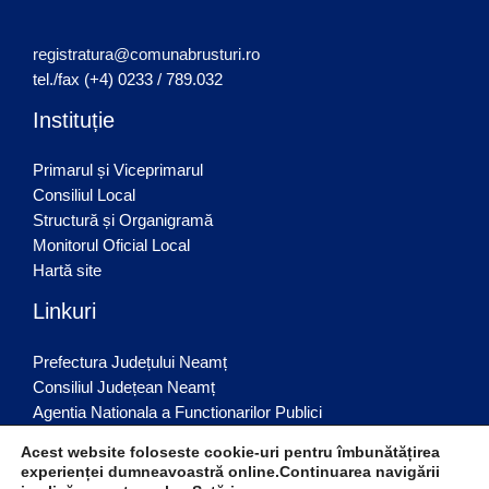
registratura@comunabrusturi.ro
tel./fax (+4) 0233 / 789.032
Instituție
Primarul și Viceprimarul
Consiliul Local
Structură și Organigramă
Monitorul Oficial Local
Hartă site
Linkuri
Prefectura Județului Neamț
Consiliul Județean Neamț
Agentia Nationala a Functionarilor Publici
Inspectoratul județean de Poliție
Acest website foloseste cookie-uri pentru îmbunătățirea
Inspectoratul Scolar Judetean Neamț
experienței dumneavoastră online.Continuarea navigării