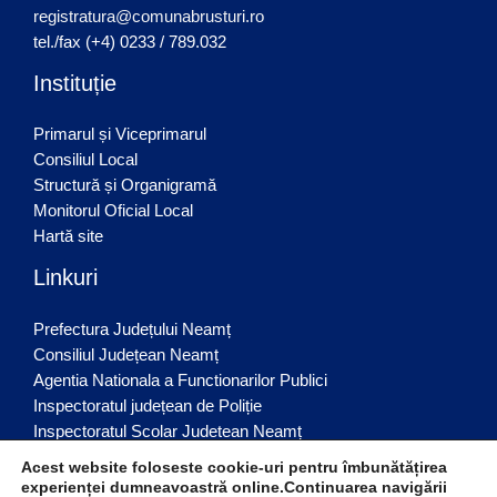
registratura@comunabrusturi.ro
tel./fax (+4) 0233 / 789.032
Instituție
Primarul și Viceprimarul
Consiliul Local
Structură și Organigramă
Monitorul Oficial Local
Hartă site
Linkuri
Prefectura Județului Neamț
Consiliul Județean Neamț
Agentia Nationala a Functionarilor Publici
Inspectoratul județean de Poliție
Inspectoratul Scolar Judetean Neamț
Acest website foloseste cookie-uri pentru îmbunătățirea
experienței dumneavoastră online.Continuarea navigării