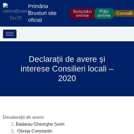
Treci
Primăria
la
Solicitări
Plăți
Brusturi site
Contact
online
online
conținut
oficial
Declarații de avere și
interese Consilieri locali –
2020
Decalarații de avere
Badarau Gheorghe Sorin
Obreja Constantin