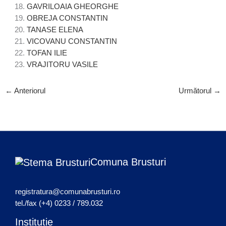
GAVRILOAIA GHEORGHE
OBREJA CONSTANTIN
TANASE ELENA
VICOVANU CONSTANTIN
TOFAN ILIE
VRAJITORU VASILE
←
Anteriorul
Următorul
→
Comuna Brusturi
registratura@comunabrusturi.ro
tel./fax (+4) 0233 / 789.032
Instituție