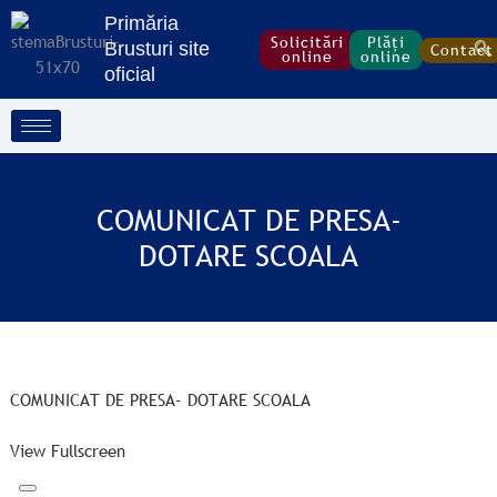
Treci
Skip
Primăria
la
to
Solicitări
Plăți
Brusturi site
Contact
online
online
conținut
PDF
oficial
content
COMUNICAT DE PRESA-
DOTARE SCOALA
COMUNICAT DE PRESA- DOTARE SCOALA
View Fullscreen