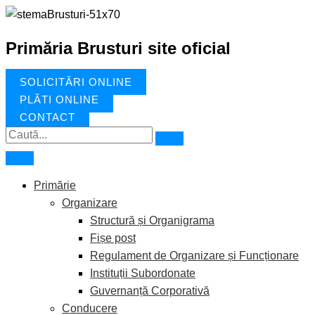
Treci
Search
la
for:
conținut
Primăria Brusturi site oficial
SOLICITĂRI ONLINE
PLĂȚI ONLINE
CONTACT
Primărie
Organizare
Structură și Organigrama
Fișe post
Regulament de Organizare și Funcționare
Instituții Subordonate
Guvernanță Corporativă
Conducere