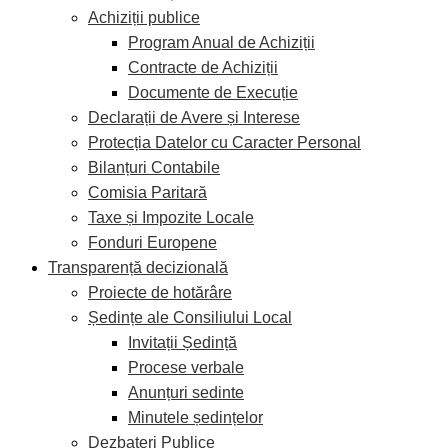
Achiziții publice
Program Anual de Achiziții
Contracte de Achiziții
Documente de Execuție
Declarații de Avere și Interese
Protecția Datelor cu Caracter Personal
Bilanțuri Contabile
Comisia Paritară
Taxe și Impozite Locale
Fonduri Europene
Transparență decizională
Proiecte de hotărâre
Ședințe ale Consiliului Local
Invitații Ședință
Procese verbale
Anunțuri sedinte
Minutele ședințelor
Dezbateri Publice