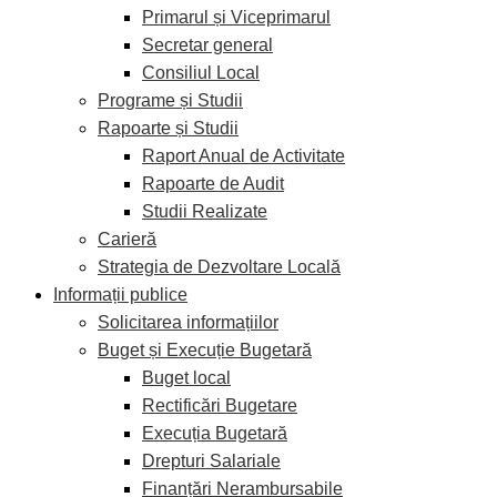
Primarul și Viceprimarul
Secretar general
Consiliul Local
Programe și Studii
Rapoarte și Studii
Raport Anual de Activitate
Rapoarte de Audit
Studii Realizate
Carieră
Strategia de Dezvoltare Locală
Informații publice
Solicitarea informațiilor
Buget și Execuție Bugetară
Buget local
Rectificări Bugetare
Execuția Bugetară
Drepturi Salariale
Finanțări Nerambursabile