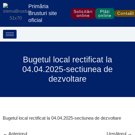
Treci
Primăria
la
Solicitări
Plăți
Brusturi site
Contact
online
online
conținut
oficial
Bugetul local rectificat la
04.04.2025-sectiunea de
dezvoltare
Bugetul local rectificat la 04.04.2025-sectiunea de dezvoltare
←
Anteriorul
Următorul
→