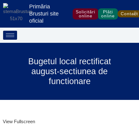
Treci
Skip
Primăria
la
to
Solicitări
Plăți
Brusturi site
Contact
online
online
conținut
PDF
oficial
content
Bugetul local rectificat
august-sectiunea de
functionare
View Fullscreen