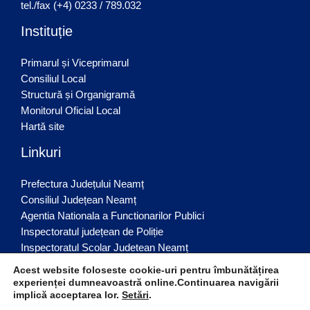
tel./fax (+4) 0233 / 789.032
Instituție
Primarul și Viceprimarul
Consiliul Local
Structură și Organigramă
Monitorul Oficial Local
Hartă site
Linkuri
Prefectura Județului Neamț
Consiliul Județean Neamț
Agentia Nationala a Functionarilor Publici
Inspectoratul județean de Poliție
Inspectoratul Scolar Judetean Neamț
Acest website foloseste cookie-uri pentru îmbunătățirea
experienței dumneavoastră online.Continuarea navigării
implică acceptarea lor.
Setări
.
© Comuna Brusturi 2026