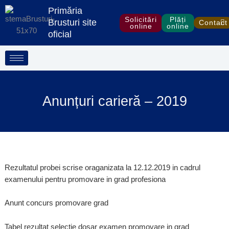
Treci
Primăria
la
Solicitări
Plăți
Brusturi site
Contact
online
online
conținut
oficial
Anunțuri carieră – 2019
Rezultatul probei scrise oraganizata la 12.12.2019 in cadrul
examenului pentru promovare in grad profesiona
Anunt concurs promovare grad
Tabel rezultat selectie dosar examen promovare in grad