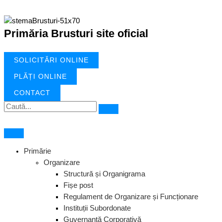
Treci
la
conținut
Primăria Brusturi site oficial
SOLICITĂRI ONLINE
PLĂȚI ONLINE
CONTACT
Primărie
Organizare
Structură și Organigrama
Fișe post
Regulament de Organizare și Funcționare
Instituții Subordonate
Guvernanță Corporativă