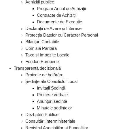
Achiziții publice
Program Anual de Achiziții
Contracte de Achiziții
Documente de Execuție
Declarații de Avere și Interese
Protecția Datelor cu Caracter Personal
Bilanțuri Contabile
Comisia Paritară
Taxe și Impozite Locale
Fonduri Europene
Transparență decizională
Proiecte de hotărâre
Ședințe ale Consiliului Local
Invitații Ședință
Procese verbale
Anunțuri sedinte
Minutele ședințelor
Dezbateri Publice
Consultări Interministeriale
Registrul Asociațiilor și Fundațiilor